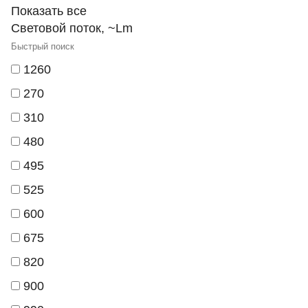
Показать все
Световой поток, ~Lm
1260
270
310
480
495
525
600
675
820
900