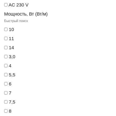
AC 230 V
Мощность, Вт (Вт/м)
10
11
14
3,0
4
5,5
6
7
7,5
8