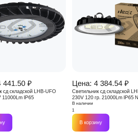
 441.50 ₽
Цена: 4 384.54 ₽
к сд складской LHB-UFO
Светильник сд складской L
 11000Lm IP65
230V 120 гр. 21000Lm IP65
В наличии
ну
В корзину