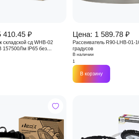
 410.45 ₽
Цена: 1 589.78 ₽
к складской сд WHB-02
Рассеиватель R90-LHB-01-1
В 157500Лм IP65 без
градусов
В наличии
и NEOX
В корзину