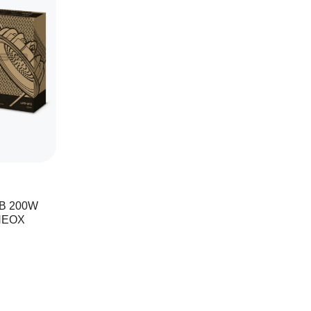
HB 200W
 NEOX