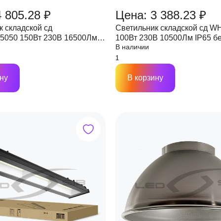
 805.28 ₽
Цена: 3 388.23 ₽
к складской сд
Светильник складской сд W
050 150Вт 230В 16500Лм
100Вт 230В 10500Лм IP65 без
В наличии
IP65 без пульсации NEOX
пульсации NEOX
ну
В корзину