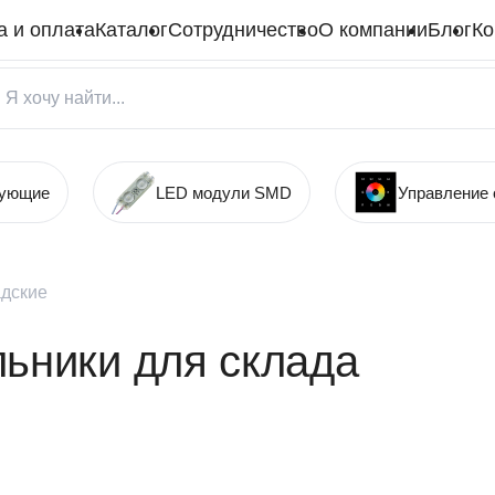
а и оплата
Каталог
Сотрудничество
О компании
Блог
Ко
тующие
LED модули SMD
Управление
дские
ьники для склада