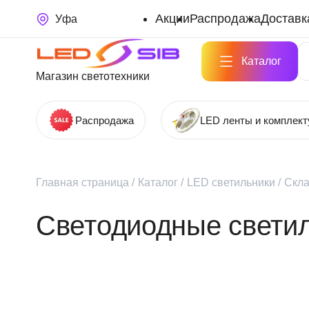
Акции
Распродажа
Доставк
Уфа
Каталог
Магазин светотехники
Распродажа
LED ленты и комплек
Главная страница
/
Каталог
/
LED светильники
/
Скла
Светодиодные светил