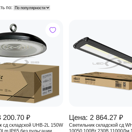
ть по:
 200.70 ₽
Цена: 2 864.27 ₽
к сд складской UHB-2L 150W
Светильник складской сд W
0Lm IP65 без пульсации
10050 100Вт 230В 11000Лм 110Лм/Вт