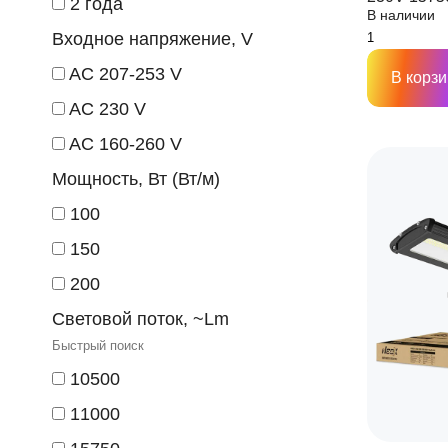
2 года
В наличии
NEOX
Входное напряжение, V
AC 207-253 V
В корзи
AC 230 V
AC 160-260 V
Мощность, Вт (Вт/м)
100
150
200
Световой поток, ~Lm
10500
11000