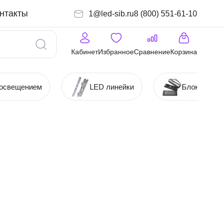
нтакты
1@led-sib.ru
8 (800) 551-61-10
Кабинет
Избранное
Сравнение
Корзина
 освещением
LED линейки
Блоки (Ист