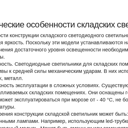
ческие особенности складских св
сти конструкции складского светодиодного светильн
я яркость. Поскольку эти модели устанавливаются н
чения достаточного уровня освещенности необходи
ы.
ость. Светодиодные светильники для складских по
ивы к средней силы механическим ударам. В них ис
к, металл.
ность эксплуатации в сложных условиях. Существую
апливаемых складских помещениях. Они оснащены ге
может эксплуатироваться при морозе от - 40 °C, не 
атуры.
рения конструкции складской светильник может быть:
нными лампами. Например, использующим led-трубки 