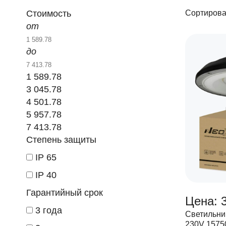
Стоимость
Сортирова
от
до
1 589.78
3 045.78
4 501.78
5 957.78
7 413.78
Степень защиты
IP 65
IP 40
Гарантийный срок
Цена: 3
3 года
Светильни
230V 1575