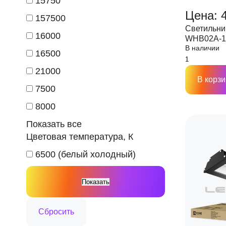
15750
Цена: 4
157500
Светильни
16000
WHB02А-15
В наличии
110Лм/Вт 
16500
21000
В корзи
7500
8000
Показать все
Цветовая температура, К
6500 (белый холодный)