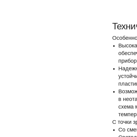
Техни
Особенно
Высока
обеспе
прибор
Надежн
устойч
пласти
Возмож
в неот
схема 
темпер
С точки з
Со сме