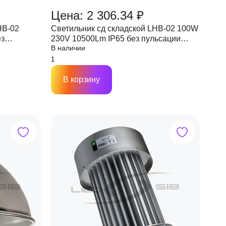
Цена: 2 306.34 ₽
HB-02
Светильник сд складской LHB-02 100W
230V 10500Lm IP65 без пульсации
В наличии
NEOX
В корзину